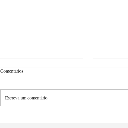
Comentários
Escreva um comentário
Estão abertas as inscrições para
Ponta Grossa
os editais da Política Nacional
voltado à des