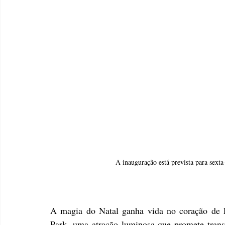
A inauguração está prevista para sexta
A magia do Natal ganha vida no coração de P
Park, uma atração luminosa que promete trans