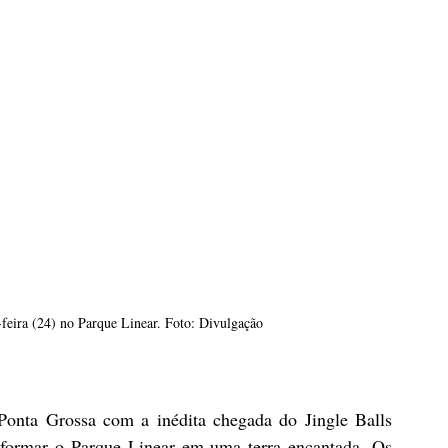
-feira (24) no Parque Linear. Foto: Divulgação
onta Grossa com a inédita chegada do Jingle Balls 
formar o Parque Linear em uma terra encantada. Os 