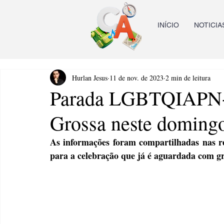
INÍCIO
NOTICIA
Hurlan Jesus
11 de nov. de 2023
2 min de leitura
Parada LGBTQIAPN+
Grossa neste domingo
As informações foram compartilhadas nas re
para a celebração que já é aguardada com g