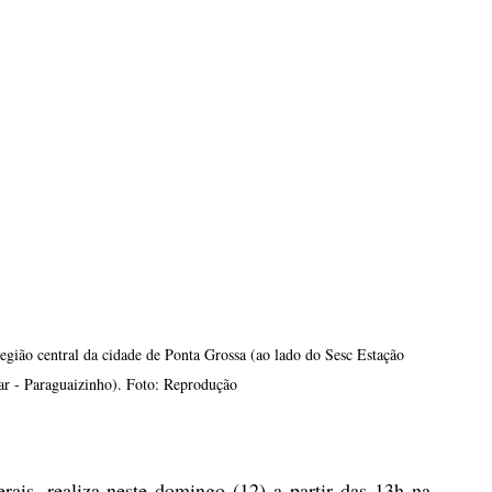
egião central da cidade de Ponta Grossa (ao lado do Sesc Estação 
r - Paraguaizinho). Foto: Reprodução
 realiza neste domingo (12) a partir das 13h na 