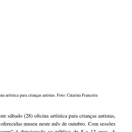
artística para crianças autistas. Foto: Catarina Franceira
te sábado (28) oficina artística para crianças autistas, 
s oferecidas museu neste mês de outubro. Com sessões 
agem” é direcionado ao público de 5 a 12 anos. A 