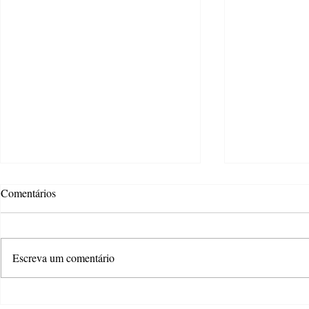
Comentários
Escreva um comentário
Exposição ‘Calderari: amar,
Projeto ‘A G