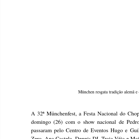
München resgata tradição alemã e 
A 32ª Münchenfest, a Festa Nacional do Chop
domingo (26) com o show nacional de Pedro
passaram pelo Centro de Eventos Hugo e Gui
Zero, Ana Castela, Dennis DJ, Traia Véia e Mai