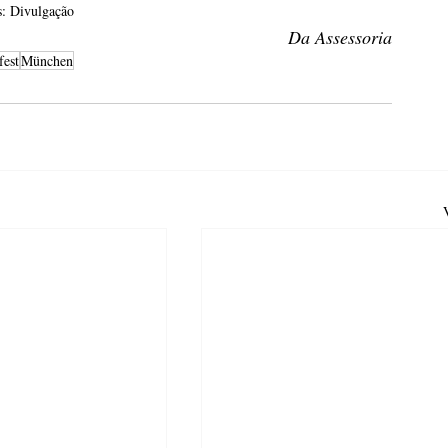
s: Divulgação
Da Assessoria
est
München