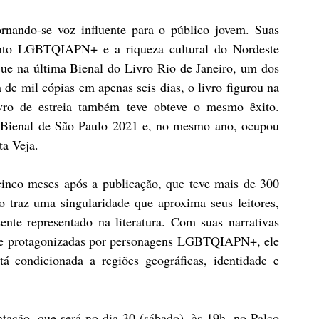
ornando-se voz influente para o público jovem. Suas 
nto LGBTQIAPN+ e a riqueza cultural do Nordeste 
que na última Bienal do Livro Rio de Janeiro, um dos 
 de mil cópias em apenas seis dias, o livro figurou na 
vro de estreia também teve obteve o mesmo êxito. 
a Bienal de São Paulo 2021 e, no mesmo ano, ocupou 
ta Veja. 
cinco meses após a publicação, que teve mais de 300 
o traz uma singularidade que aproxima seus leitores, 
te representado na literatura. Com suas narrativas 
o e protagonizadas por personagens LGBTQIAPN+, ele 
á condicionada a regiões geográficas, identidade e 
tação, que será no dia 30 (sábado), às 19h, no Palco 