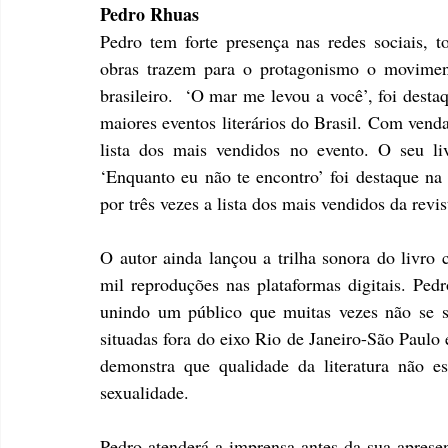
Pedro Rhuas
Pedro tem forte presença nas redes sociais, t
obras trazem para o protagonismo o movime
brasileiro.  ‘O mar me levou a você’, foi desta
maiores eventos literários do Brasil. Com venda
lista dos mais vendidos no evento. O seu li
‘Enquanto eu não te encontro’ foi destaque n
por três vezes a lista dos mais vendidos da revis
O autor ainda lançou a trilha sonora do livro 
mil reproduções nas plataformas digitais. Pedr
unindo um público que muitas vezes não se sen
situadas fora do eixo Rio de Janeiro-São Paul
demonstra que qualidade da literatura não est
sexualidade. 
Pedro atenderá a imprensa antes da sua apresen