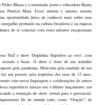
tor Pedro Rhuas e a renomada poeta e educadora Ryane 
as Patrícia Maia. Esses artistas e autores estarão 
uma oportunidade única de conhecer mais sobre suas 
m mergulho profundo na cultura brasileira e na riqueza 
 chance de se conectar com esses talentos excepcionais 
erso TriZ o show ‘Duplinha: Superlive ao vivo’, com 
o teclado e beats. O show é fruto de um trabalho 
imposto pela pandemia. Motivada pela saudade do seu 
faz um passeio pela trajetória dos seus de 12 anos, 
amento com novas linguagens e colaborações de outros 
dessa experiência nasceu seu o último lançamento, em 
ando a transição do show virtual para o presencial. 
onquistaram fãs do mundo todo, como “Oração”, de 