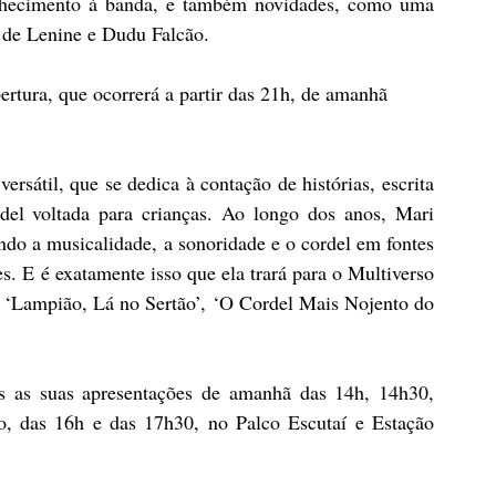
onhecimento à banda, e também novidades, como uma 
 de Lenine e Dudu Falcão. 
rtura, que ocorrerá a partir das 21h, de amanhã
rsátil, que se dedica à contação de histórias, escrita 
rdel voltada para crianças. Ao longo dos anos, Mari 
ando a musicalidade, a sonoridade e o cordel em fontes 
s. E é exatamente isso que ela trará para o Multiverso 
 ‘Lampião, Lá no Sertão’, ‘O Cordel Mais Nojento do 
ós as suas apresentações de amanhã das 14h, 14h30, 
, das 16h e das 17h30, no Palco Escutaí e Estação 