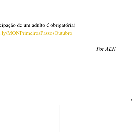
icipação de um adulto é obrigatória)
t.ly/MONPrimeirosPassosOutubro
Por AEN