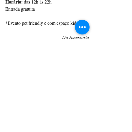
Horário:
 das 12h às 22h
Entrada gratuita
*Evento pet friendly e com espaço kids
Da Assessoria
CulturAção
Ponta Grossa
Gastronomia
Jockey Clube
TorresmoFest
PRINCIPAIS
PONTA GROSSA
GASTRONOMIA
Posts recentes
Ver tudo