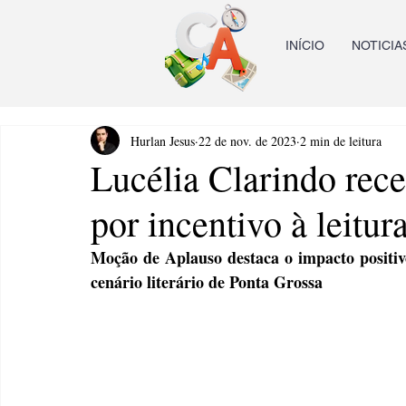
INÍCIO
NOTICIA
Hurlan Jesus
22 de nov. de 2023
2 min de leitura
Lucélia Clarindo re
por incentivo à leitur
Moção de Aplauso destaca o impacto positivo
cenário literário de Ponta Grossa