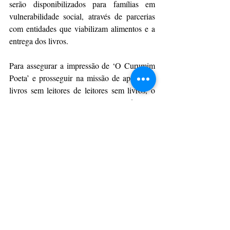
serão disponibilizados para famílias em 
vulnerabilidade social, através de parcerias 
com entidades que viabilizam alimentos e a 
entrega dos livros.
Para assegurar a impressão de ‘O Curumim 
Poeta’ e prosseguir na missão de aproximar 
livros sem leitores de leitores sem livros, o 
Pegaí Leitura Grátis contou com as doações 
de papel da BO Paper Brasil Indústria de 
Papéis e Papirus Indústria de Papel, além de 
patrocínios de empresas parceiras e dos 
recursos provenientes do programa Nota 
Paraná, através da campanha “Transforme o 
seu cupom sem CPF em leitura”.
Da Assessoria
CulturAção
Ponta Grossa
Pegaí
Pegaí leitura grátis
O Curumim Poeta