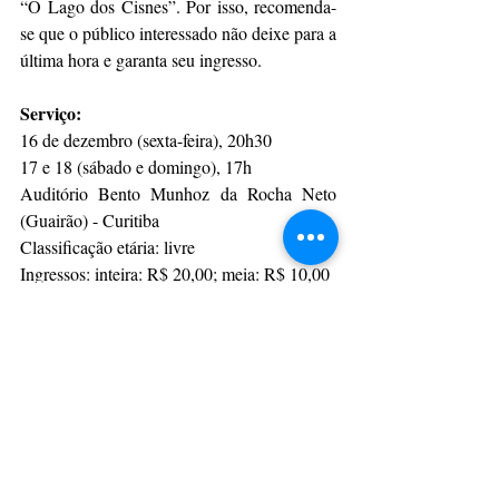
“O Lago dos Cisnes”. Por isso, recomenda-
se que o público interessado não deixe para a 
última hora e garanta seu ingresso.
Serviço:
16 de dezembro (sexta-feira), 20h30
17 e 18 (sábado e domingo), 17h
Auditório Bento Munhoz da Rocha Neto 
(Guairão) - Curitiba
Classificação etária: livre
Ingressos: inteira: R$ 20,00; meia: R$ 10,00
Ticket Fácil ou bilheteria do Teatro Guaíra
Por AEN
CulturAção
Paraná
Dança
Teatro Guaíra
PARANÁ
PRINCIPAIS
TEATRO