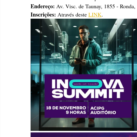
Endereço:
Av. Visc. de Taunay, 1855 - Ronda,
Inscrições:
 Através deste 
LINK
.