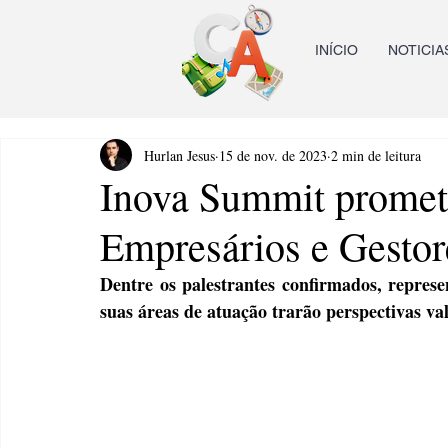
INÍCIO
NOTICIA
Hurlan Jesus
15 de nov. de 2023
2 min de leitura
Inova Summit promete
Empresários e Gesto
Dentre os palestrantes confirmados, represe
suas áreas de atuação trarão perspectivas va