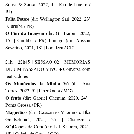
Sousa & Sousa, 2022, 4’ | Rio de Janeiro / 
RJ)
Falta Pouco
 (dir: Wellington Sari, 2022, 23’ 
| Curitiba / PR)
O Fim da Imagem
 (dir: Gil Baroni, 2022, 
15’ | Curitiba / PR) Inimigo (dir: Alisson 
Severino, 2021, 18’ | Fortaleza / CE)
21h - 22h45 | SESSÃO 02 - MEMÓRIAS 
DE UM PASSADO VIVO + Conversa com 
realizadores
Os Monóculos da Minha Vó
 (dir: Ana 
Torres, 2022, 9’ | Uberlândia / MG)
O fruto
 (dir: Gabriel Chemim, 2020, 24’ | 
Ponta Grossa / PR)
Magnético
 (dir: Cassemiro Vitorino e Ilka 
Goldschmidt, 2021, 25’ | Chapecó / 
SC)Depois de Cora (dir: Lak Shamra, 2021, 
15’ | Cidade de Goiás / GO)