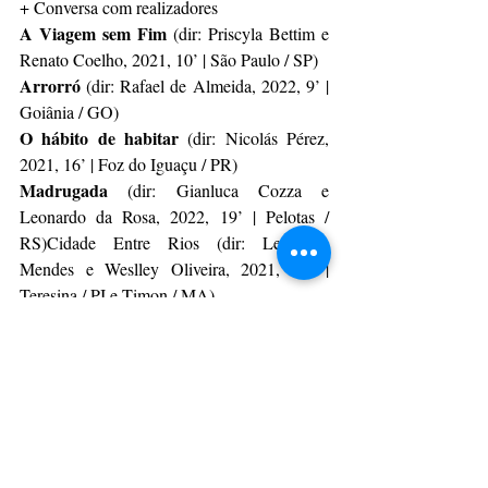
+ Conversa com realizadores
A Viagem sem Fim 
(dir: Priscyla Bettim e 
Renato Coelho, 2021, 10’ | São Paulo / SP)
Arrorró 
(dir: Rafael de Almeida, 2022, 9’ | 
Goiânia / GO)
O hábito de habitar
 (dir: Nicolás Pérez, 
2021, 16’ | Foz do Iguaçu / PR)
Madrugada 
(dir: Gianluca Cozza e 
Leonardo da Rosa, 2022, 19’ | Pelotas / 
RS)Cidade Entre Rios (dir: Leonardo 
Mendes e Weslley Oliveira, 2021, 20’ | 
Teresina / PI e Timon / MA) 
Dia 11/12  (domingo)
15h - 17h | SESSÃO 05 - SAIR AO 
CINEMA + Conversa com realizadores
Blackout 
(dir: Rodrigo Grota, 2022, 15’ | 
Londrina / PR)
Cabiluda 
(dir: aColleto e Dera Santos, 