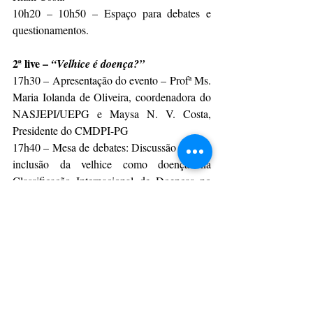
10h20 – 10h50 – Espaço para debates e 
questionamentos.
2ª live – 
“Velhice é doença?”
17h30 – Apresentação do evento – Profª Ms. 
Maria Iolanda de Oliveira, coordenadora do 
NASJEPI/UEPG e Maysa N. V. Costa, 
Presidente do CMDPI-PG
17h40 – Mesa de debates: Discussão sobre a 
inclusão da velhice como doença na 
Classificação Internacional de Doenças no 
ano de 2022 – debate sobre a importância de 
preservar o respeito e a dignidade de pessoas 
idosas – Profa. Ms. Maria Iolanda de 
Oliveira, Prof. Dr. Egídio Lima Dórea, 
Profa. Ms. Maria Lucia Secoti Filizola, 
Profa. Ms. Marta Eugenia Fontenele Pimenta
19h00 – Espaço para questionamentos e 