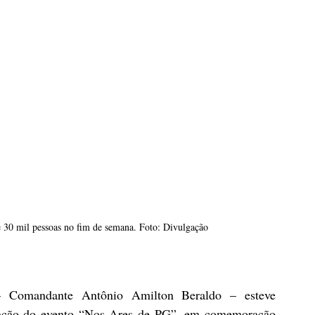
 30 mil pessoas no fim de semana. Foto: Divulgação
 Comandante Antônio Amilton Beraldo – esteve 
ação do evento “Nos Ares de PG”, em comemoração 