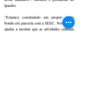
Ipardes.
“Estamos construindo um projeto muito 
bonito em parceria com a SEEC. Nós vamos 
ajudar a mostrar que as atividades culturais 
são muito representativas em termos 
econômicos. Em todo o mundo estamos 
verificando isso. Alguns países estão 
alicerçando suas economias em atividades 
culturais. Nós acreditamos que a cultura tem 
um grande papel no desenvolvimento 
socioeconômico do Estado, trazendo bem-
estar à população paranaense”, 
complementou Julio Suzuki.