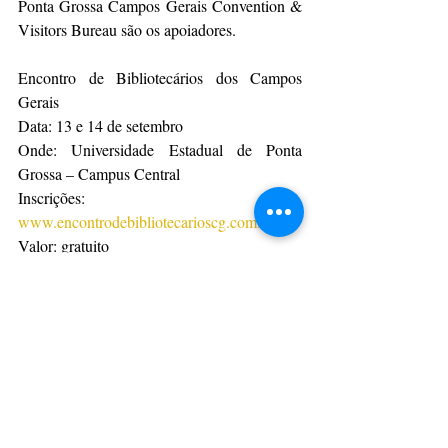
Ponta Grossa Campos Gerais Convention & 
Visitors Bureau são os apoiadores.
Encontro de Bibliotecários dos Campos 
Gerais
Data: 13 e 14 de setembro
Onde: Universidade Estadual de Ponta 
Grossa – Campus Central
Inscrições: 
www.encontrodebibliotecarioscg.com.br
Valor: gratuito
Da Assessoria
CulturAção
Ponta Grossa
Campos Gerais
Turismo
Patrimônio
Biblioteca
PRINCIPAIS
CAMPOS GERAIS
PONTA GROSSA