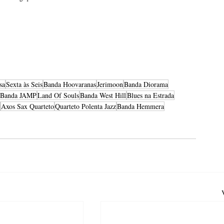
sa
Sexta às Seis
Banda Hoovaranas
Jerimoon
Banda Diorama
Banda JAMP
Land Of Souls
Banda West Hill
Blues na Estrada
Axos Sax Quarteto
Quarteto Polenta Jazz
Banda Hemmera