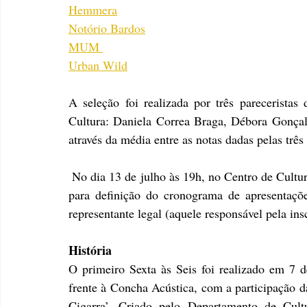
Hemmera
Notório Bardos
MUM 
Urban Wild
A seleção foi realizada por três pareceristas
Cultura: Daniela Correa Braga, Débora Gonçalv
através da média entre as notas dadas pelas três 
 No dia 13 de julho às 19h, no Centro de Cultura, Rua Dr. Collares, 436 – Centro, acontece a reunião 
para definição do cronograma de apresentaçõe
representante legal (aquele responsável pela insc
História
O primeiro Sexta às Seis foi realizado em 7 
frente à Concha Acústica, com a participação 
Cigarra’. Criado pelo Departamento de Cult