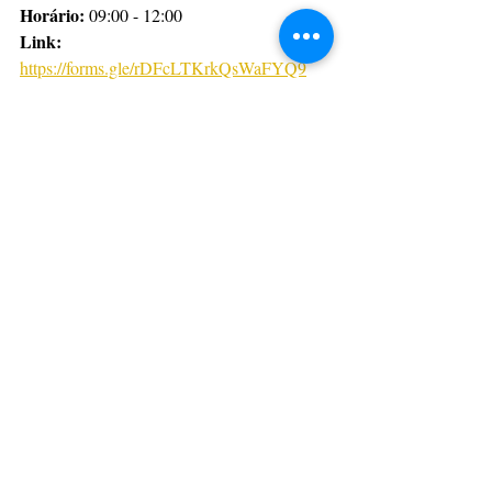
Horário: 
09:00 - 12:00
Link:
https://forms.gle/rDFcLTKrkQsWaFYQ9
Segmento: 
Teatro
Data:
 22/08/2022
Horário: 
09:00 - 12:00
Link:
https://forms.gle/MfUFDn3oiXVq44L46
Segmento:
 Audiovisual e Cinema
Data:
 22/08/2022
Horário: 
14:00 - 17:00
Link:
https://forms.gle/45y9WUn2LDADVbnN8
Segmento: 
Economia Criativa 
Data:
 22/08/2022
Horário: 
14:00 - 17:00