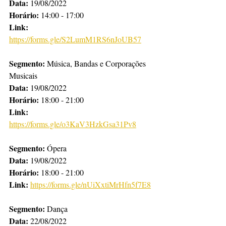
Data: 
19/08/2022
Horário: 
14:00 - 17:00
Link:
https://forms.gle/S2LumM1RS6nJoUB57
Segmento:
 Música, Bandas e Corporações 
Musicais
Data: 
19/08/2022
Horário:
 18:00 - 21:00
Link: 
https://forms.gle/o3KaV3HzkGsa31Pv8
Segmento:
 Ópera
Data:
 19/08/2022
Horário: 
18:00 - 21:00
Link: 
https://forms.gle/nUiXxtiMrHfn5f7E8
Segmento:
 Dança
Data: 
22/08/2022