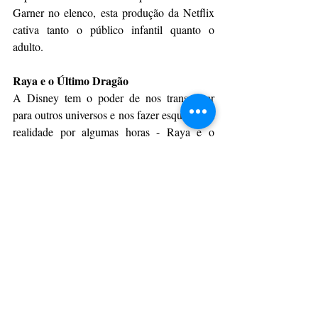
Garner no elenco, esta produção da Netflix 
cativa tanto o público infantil quanto o 
adulto.
Raya e o Último Dragão
A Disney tem o poder de nos transportar 
para outros universos e nos fazer esquecer da 
realidade por algumas horas - Raya e o 
Último Dragão é um desses acertos do 
estúdio. Ambientado no mundo fictício de 
Kumandra, onde dragões e humanos viviam 
em harmonia, até que forças malignas 
ameaçam a vida de todos e os seres místicos 
resolvem se sacrificar pelo bem da 
humanidade. No entanto, anos depois, o mal 
volta a dizimar as pessoas e a esperança é 
que o último dragão possa novamente 
restaurar a paz. Neste contexto conhecemos 