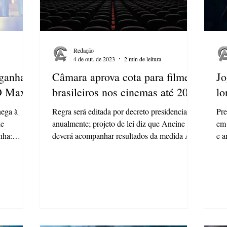
Redação
4 de out. de 2023
2 min de leitura
 ganha
Câmara aprova cota para filmes
Jo
BO Max
brasileiros nos cinemas até 2033
lo
hega à
Regra será editada por decreto presidencial
Pre
de
anualmente; projeto de lei diz que Ancine
em 
nha:
deverá acompanhar resultados da medida A
e a
Câmara dos...
com