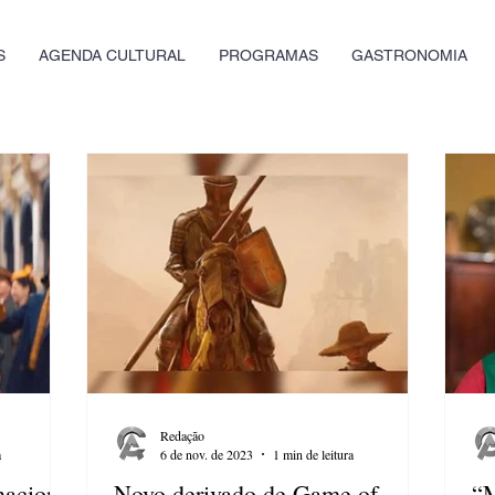
S
AGENDA CULTURAL
PROGRAMAS
GASTRONOMIA
Redação
a
6 de nov. de 2023
1 min de leitura
nacional
Novo derivado de Game of
“M