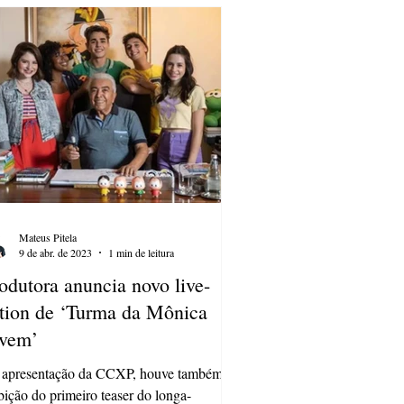
Mateus Pitela
9 de abr. de 2023
1 min de leitura
odutora anuncia novo live-
tion de ‘Turma da Mônica
vem’
 apresentação da CCXP, houve também a
bição do primeiro teaser do longa-