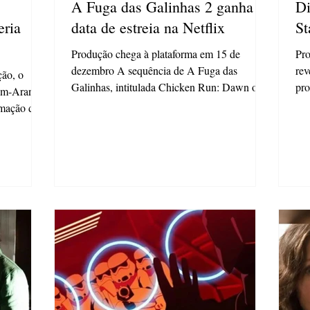
A Fuga das Galinhas 2 ganha
Di
eria
data de estreia na Netflix
St
Produção chega à plataforma em 15 de
Pro
dezembro A sequência de A Fuga das
rev
ão, o
Galinhas, intitulada Chicken Run: Dawn of
pro
em-Aranha:
the Nugget (A Fuga das...
Os 
imação da