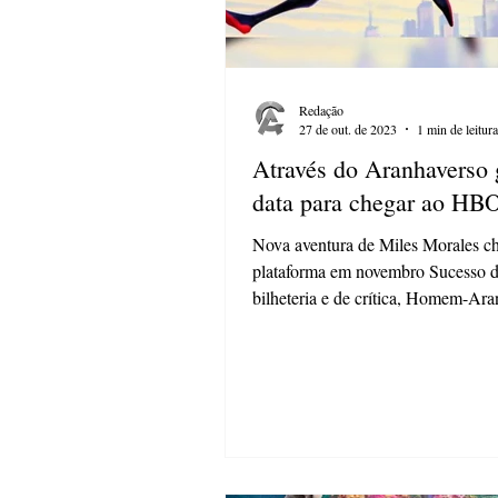
Redação
27 de out. de 2023
1 min de leitura
Através do Aranhaverso
data para chegar ao H
Nova aventura de Miles Morales c
plataforma em novembro Sucesso 
bilheteria e de crítica, Homem-Ara
Através do Aranhaverso...