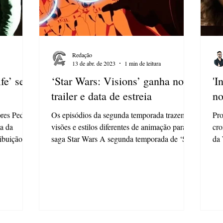
Redação
13 de abr. de 2023
1 min de leitura
fe’ será
‘Star Wars: Visions’ ganha novo
'I
trailer e data de estreia
no
ores Pedro
Os episódios da segunda temporada trazem
Pr
a da
visões e estilos diferentes de animação para a
cro
ibuição do
saga Star Wars A segunda temporada de ‘Star
da 
Wars:...
int