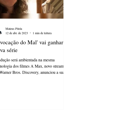
Mateus Pitela
12 de abr. de 2023
1 min de leitura
nvocação do Mal' vai ganhar
va série
odução será ambientada na mesma
nologia dos filmes A Max, novo streaming
Warner Bros. Discovery, anunciou a sua
enção de...