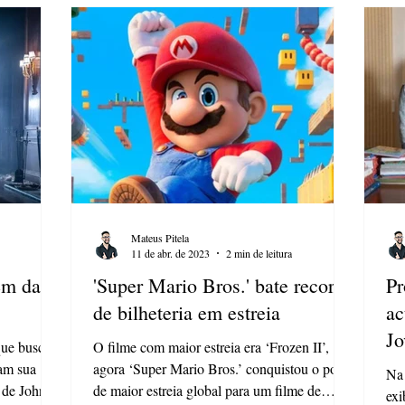
Mateus Pitela
11 de abr. de 2023
2 min de leitura
em data
'Super Mario Bros.' bate recorde
Pr
de bilheteria em estreia
ac
Jo
que busca
O filme com maior estreia era ‘Frozen II’,
am sua
agora ‘Super Mario Bros.’ conquistou o posto
Na
f de John
de maior estreia global para um filme de
exi