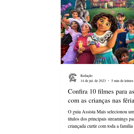
Redação
14 de jul. de 2023
5 min de leitura
Confira 10 filmes para as
com as crianças nas féri
O guia Assista Mais selecionou uma
títulos dos principais streamings pa
criançada curtir com toda a família
pipoca...