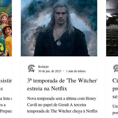
Redação
30 de jun. de 2023
1 min de leitura
sistir
3ª temporada de 'The Witcher'
Ci
as
estreia na Netflix
pr
s
 lista de
Nova temporada será a última com Henry
ra a
Cavill no papel de Geralt A terceira
Uma
 Prepara a
temporada de The Witcher chega à Netflix
por
nesta quinta-feira,...