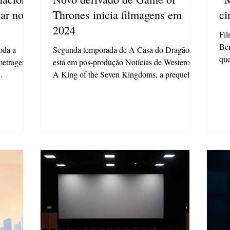
gar no
Thrones inicia filmagens em
ci
2024
Fil
Be
oda a
Segunda temporada de A Casa do Dragão já
que
metragem
está em pós-produção Notícias de Westeros!
nov
A King of the Seven Kingdoms, a prequel de
Game of...