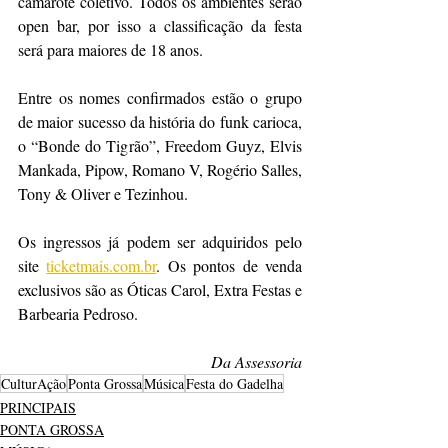
camarote coletivo. Todos os ambientes serão 
open bar, por isso a classificação da festa 
será para maiores de 18 anos. 
Entre os nomes confirmados estão o grupo 
de maior sucesso da história do funk carioca, 
o “Bonde do Tigrão”, Freedom Guyz, Elvis 
Mankada, Pipow, Romano V, Rogério Salles, 
Tony & Oliver e Tezinhou.
Os ingressos já podem ser adquiridos pelo 
site 
ticketmais.com.br
. Os pontos de venda 
exclusivos são as Óticas Carol, Extra Festas e 
Barbearia Pedroso.
Da Assessoria
CulturAção
Ponta Grossa
Música
Festa do Gadelha
PRINCIPAIS
PONTA GROSSA