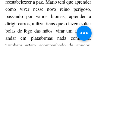
reestabelexcer a paz. Mario terá que aprender 
como viver nesse novo reino perigoso, 
passando por vários biomas, aprender a 
dirigir carros, utilizar itens que o fazem soltar 
bolas de fogo das mãos, virar um animal e 
andar em plataformas nada confiáveis. 
Também estará acompanhado de amigos, 
como Toad e Donkey Kong.
CulturAção
Cinema
Dicas de Cinema
Filmes
Super Mario Bros
PRINCIPAIS
CINEMA
Posts recentes
Ver tudo