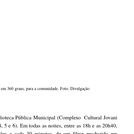
, em 360 graus, para a comunidade. Foto: Divulgação
lioteca Pública Municipal (Complexo  Cultural Jovani 
, 5 e 6). Em todas as noites, entre as 18h e as 20h40, 
sões a cada 30 minutos, de um filme produzido em 