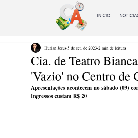
INÍCIO
NOTICIA
Hurlan Jesus
5 de set. de 2023
2 min de leitura
Cia. de Teatro Bianc
'Vazio' no Centro de 
Apresentações acontecem no sábado (09) com
Ingressos custam R$ 20