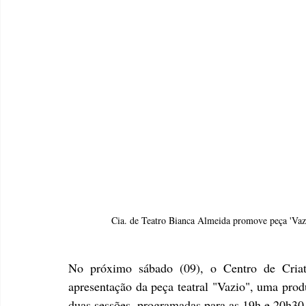
Cia. de Teatro Bianca Almeida promove peça 'Vazi
No próximo sábado (09), o Centro de Criat
apresentação da peça teatral "Vazio", uma pro
duas sessões, programadas para as 19h e 20h30.