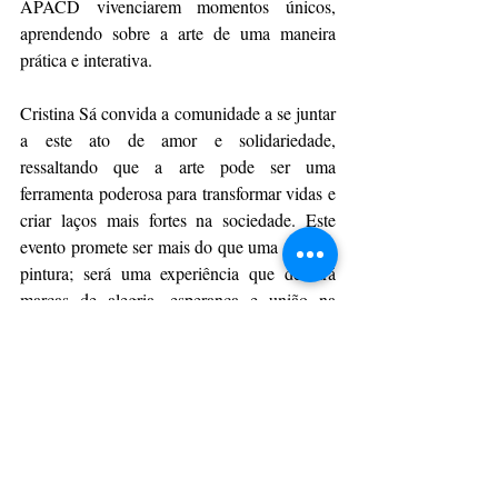
APACD vivenciarem momentos únicos, 
aprendendo sobre a arte de uma maneira 
prática e interativa.
Cristina Sá convida a comunidade a se juntar 
a este ato de amor e solidariedade, 
ressaltando que a arte pode ser uma 
ferramenta poderosa para transformar vidas e 
criar laços mais fortes na sociedade. Este 
evento promete ser mais do que uma simples 
pintura; será uma experiência que deixará 
marcas de alegria, esperança e união na 
comunidade.
CulturAção
Ponta Grossa
Artes Visuais
Casa Leonardo
Cristina Sá
APACD
PRINCIPAIS
PONTA GROSSA
ARTES VISUAIS