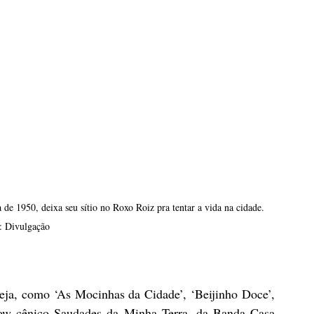
 de 1950, deixa seu sítio no Roxo Roiz pra tentar a vida na cidade. 
: Divulgação
eja, como ‘As Mocinhas da Cidade’, ‘Beijinho Doce’, 
how cênico Saudades da Minha Terra, da Banda Casa 