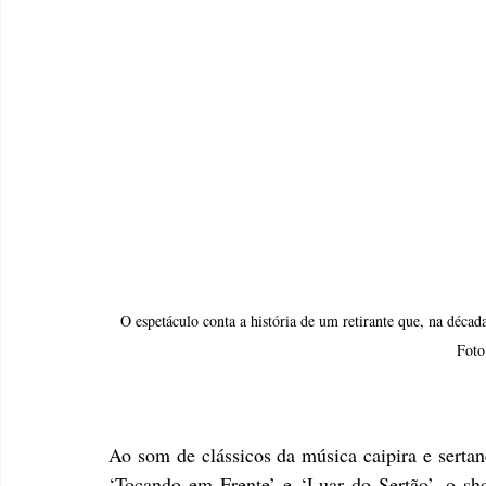
O espetáculo conta a história de um retirante que, na década
Foto
Ao som de clássicos da música caipira e sertan
‘Tocando em Frente’ e ‘Luar do Sertão’, o s