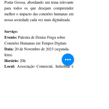
Ponta Grossa, abordando um tema relevante 
para todos os que desejam compreender 
melhor o impacto das conexões humanas em 
nossa sociedade cada vez mais digitalizada.
Serviço:
Evento:
 Palestra de Denise Fraga sobre 
Conexões Humanas em Tempos Digitais
Data:
 20 de Novembro de 2023 (segunda-
feira)
Horário:
 20h
Local:
 Associação Comercial, Industrial e 
Empresarial de Ponta Grossa (ACIPG)
Endereço:
 Avenida Visconde de Taunay, 
1855, Bairro Ronda, Ponta Grossa, PR
Inscrições:
 Através deste 
LINK
CulturAção
Ponta Grossa
Palestra
ACIPG
Denise Fraga
PRINCIPAIS
PONTA GROSSA