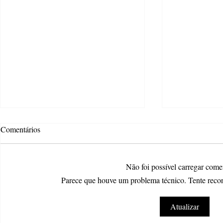
Comentários
Não foi possível carregar come
Parece que houve um problema técnico. Tente recone
Atteliê Criativo oferece wokshop
Estão abertas
Atualizar
de teatro e dança gratuita
os editais da