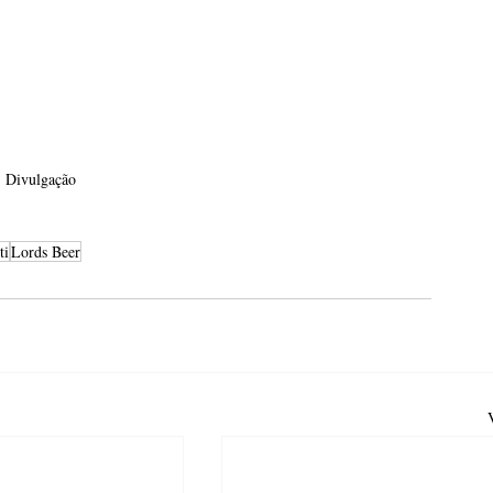
: Divulgação 
ti
Lords Beer