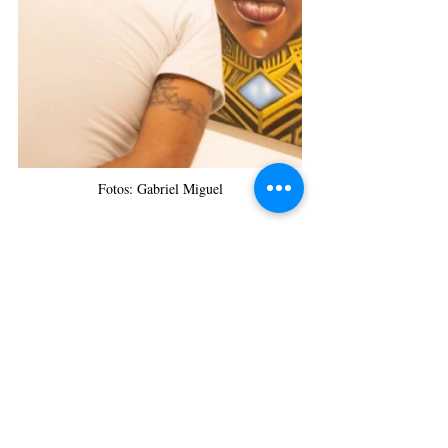
Fotos:
Gabriel Miguel
Da Assessoria
CulturAção
Ponta Grossa
UEPG
Exposição
Artes Visuais
Proex UEPG
Proex
PRINCIPAIS
PONTA GROSSA
ARTES VISUAIS