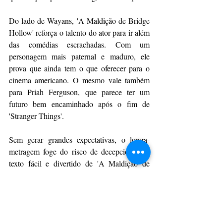
Do lado de Wayans, 'A Maldição de Bridge 
Hollow' reforça o talento do ator para ir além 
das comédias escrachadas. Com um 
personagem mais paternal e maduro, ele 
prova que ainda tem o que oferecer para o 
cinema americano. O mesmo vale também 
para Priah Ferguson, que parece ter um 
futuro bem encaminhado após o fim de 
'Stranger Things'.
Sem gerar grandes expectativas, o longa-
metragem foge do risco de decepcionar. O 
texto fácil e divertido de 'A Maldição de 
Bridge Hollow' faz da comédia um 
entretenimento inofensivo e despretensioso, 
pensado para cativar sem complicações.
CulturAção
Cinema
Dicas de Cinema
Filmes
CINEMA