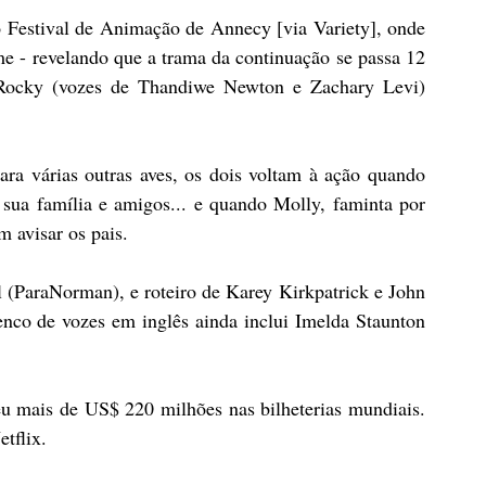
o Festival de Animação de Annecy [via Variety], onde 
 - revelando que a trama da continuação se passa 12 
 Rocky (vozes de Thandiwe Newton e Zachary Levi) 
ra várias outras aves, os dois voltam à ação quando 
ua família e amigos... e quando Molly, faminta por 
m avisar os pais.
(ParaNorman), e roteiro de Karey Kirkpatrick e John 
enco de vozes em inglês ainda inclui Imelda Staunton 
 mais de US$ 220 milhões nas bilheterias mundiais. 
tflix.