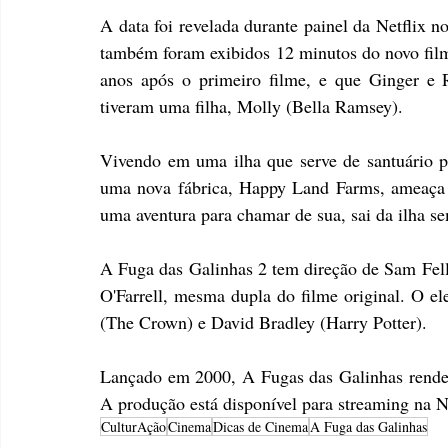
A data foi revelada durante painel da Netflix n
também foram exibidos 12 minutos do novo filme
anos após o primeiro filme, e que Ginger e
tiveram uma filha, Molly (Bella Ramsey).
Vivendo em uma ilha que serve de santuário pa
uma nova fábrica, Happy Land Farms, ameaça s
uma aventura para chamar de sua, sai da ilha se
A Fuga das Galinhas 2 tem direção de Sam Fell 
O'Farrell, mesma dupla do filme original. O el
(The Crown) e David Bradley (Harry Potter).
Lançado em 2000, A Fugas das Galinhas rendeu
A produção está disponível para streaming na Ne
CulturAção
Cinema
Dicas de Cinema
A Fuga das Galinhas