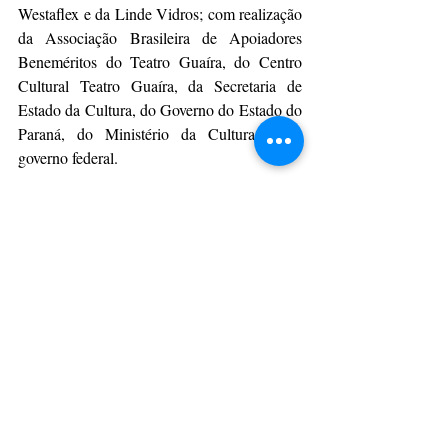
Westaflex e da Linde Vidros; com realização 
da Associação Brasileira de Apoiadores 
Beneméritos do Teatro Guaíra, do Centro 
Cultural Teatro Guaíra, da Secretaria de 
Estado da Cultura, do Governo do Estado do 
Paraná, do Ministério da Cultura e do 
governo federal.
Serviço:
Evento:
 23º Festival Espetacular de Teatro 
de Bonecos
Datas:
 9 a 16 de julho de 2023
Entrada:
 gratuita
Classificação:
 livre.
Por AEN
CulturAção
Paraná
MON
Museu Oscar Niemeyer
Teatro de Bonecos
Festival de Teatro de Bonecos
PRINCIPAIS