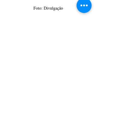
Foto: Divulgação
Da Assessoria
CulturAção
Paraná
Telêmaco Borba
Feira da Lua
PRINCIPAIS
PARANÁ
Posts recentes
Ver tudo