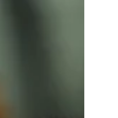
em 2026. Segundo o portal Filme B, o longa será
reproduzido em 730 cinemas e 1400 salas de
cinema , o que marca um novo recorde entre os
lançamentos brasileiros de 2025. Além disso, ele
já completou um marco histórico, arrecadando R$
1,4 milhão e