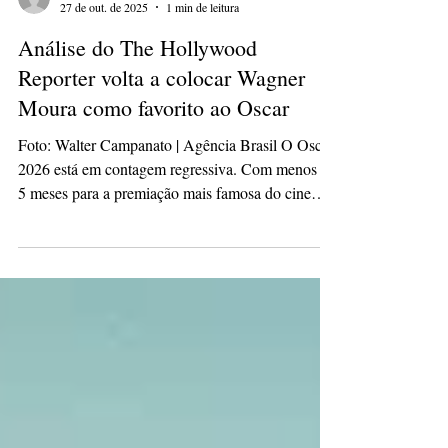
hassliviamaria
27 de out. de 2025
1 min de leitura
Análise do The Hollywood
Reporter volta a colocar Wagner
Moura como favorito ao Oscar
Foto: Walter Campanato | Agência Brasil O Oscar
2026 está em contagem regressiva. Com menos de
5 meses para a premiação mais famosa do cinema,
os palpites sobre os novos donos da estatueta estão
a todo vapor. Em uma nova análise do The
Hollywood Reporter, o candidato brasileiro O
Agente Secreto aparece cotado para duas
indicações. Dirigido por Kleber Mendonça Filho e
estrelado por Wagner Moura, o filme que deve