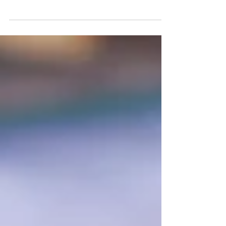
setembro, o Parque Ambiental de Ponta Grossa
será novamente palco da Expo&Flor , tradicional...