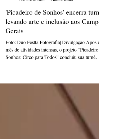
culturacaopg
4 de nov. de 2025
1 min de leitura
'Picadeiro de Sonhos' encerra turnê
levando arte e inclusão aos Campos
Gerais
Foto: Duo Festta Fotografia| Divulgação Após um
mês de atividades intensas, o projeto “Picadeiro de
Sonhos: Circo para Todos” concluiu sua turnê
pelos Campos Gerais com um saldo de emoção,
aplausos e encantamento. A caravana circense
percorreu diversas cidades do Paraná levando,
gratuitamente, espetáculos que unem arte, inclusão
social e celebração da cultura popular. Desde o
início de outubro, o público foi presenteado com
números de malabarismo, mágica, acrobacia e
bambolê