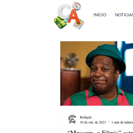
INÍCIO
NOTICIA
Redação
30 de out. de 2023
1 min de leitura
“Mussum, o Filmis” estr