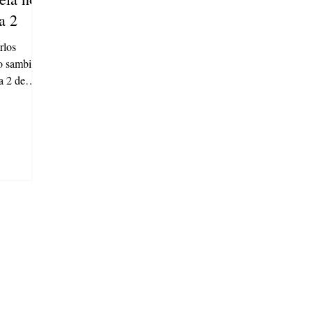
a 2
rlos
 sambista
a 2 de