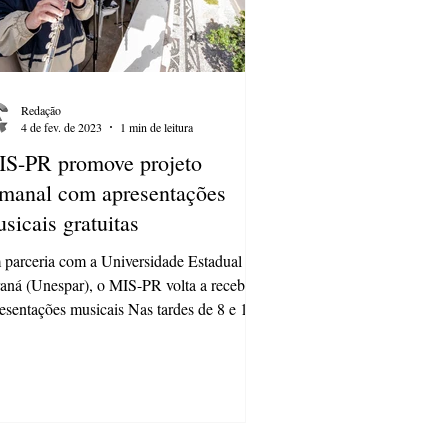
Redação
4 de fev. de 2023
1 min de leitura
S-PR promove projeto
manal com apresentações
sicais gratuitas
parceria com a Universidade Estadual do
aná (Unespar), o MIS-PR volta a receber
esentações musicais Nas tardes de 8 e 15
..