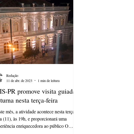
Redação
11 de abr. de 2023
1 min de leitura
S-PR promove visita guiada
turna nesta terça-feira
te mês, a atividade acontece nesta terça-
ra (11), às 19h, e proporcionará uma
eriência enriquecedora ao público O
eu da...