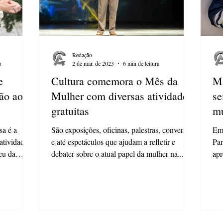
Redação
a
2 de mar. de 2023
6 min de leitura
e
Cultura comemora o Mês da
MI
ão ao
Mulher com diversas atividades
se
gratuitas
mu
sa é a
São exposições, oficinas, palestras, conversas
Em 
iatividade e
e até espetáculos que ajudam a refletir e
Par
eu da
debater sobre o atual papel da mulher na...
apr
de.