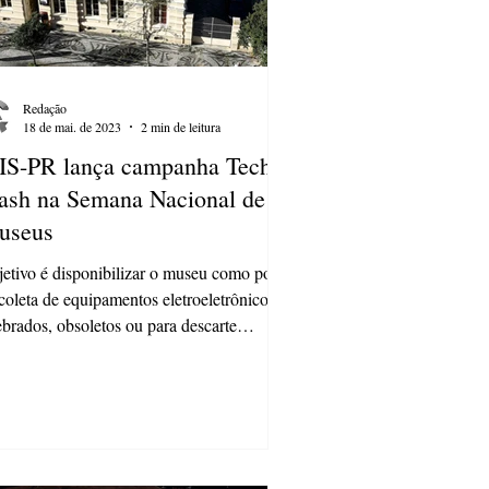
Redação
18 de mai. de 2023
2 min de leitura
S-PR lança campanha Tech
ash na Semana Nacional de
useus
etivo é disponibilizar o museu como ponto
coleta de equipamentos eletroeletrônicos
brados, obsoletos ou para descarte
quado O...