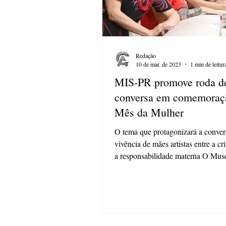
Redação
10 de mar. de 2023
1 min de leitur
MIS-PR promove roda d
conversa em comemoraç
Mês da Mulher
O tema que protagonizará a conver
vivência de mães artistas entre a cr
a responsabilidade materna O Mus
Imagem e...