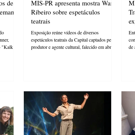
os de
MIS-PR apresenta mostra Warly
MI
 semana
Ribeiro sobre espetáculos
Tr
teatrais
ex
do
Exposição reúne vídeos de diversos
Ent
nner,
espetáculos teatrais da Capital captados pelo
con
o "Kalk -
produtor e agente cultural, falecido em abril
de 
de 2018...
mat