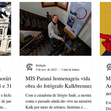
Redação
a
9 de nov. de 2022
3 min de leitura
horários
MIS Paraná homenageia vida e
Mo
4 e 31
obra do fotógrafo Kalkbrenner
An
a
s e fecham
Com a curadoria de Sérgio Sade, a mostra
 de janeiro
conta o passado ainda tão vivo na memória de
Eve
em
Kalk por meio de retratos, histórias e
Dia