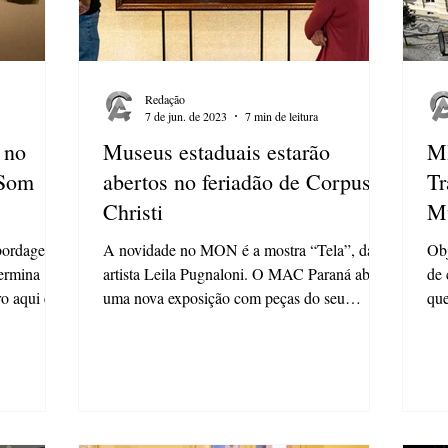
Redação
7 de jun. de 2023
7 min de leitura
 no
Museus estaduais estarão
MI
 Som
abertos no feriadão de Corpus
Tr
Christi
M
abordagem
A novidade no MON é a mostra “Tela”, da
Obj
Termina
artista Leila Pugnaloni. O MAC Paraná abre
de 
ro aqui em
uma nova exposição com peças do seu
que
acervo. Para quem...
ade