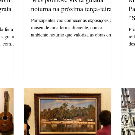
grafa
noturna na próxima terça-feira
Pa
“S
Participantes vão conhecer as exposições do
museu de uma forma diferente, com o
a-feira
Pro
ambiente noturno que valoriza as obras em
onsagra uma
ref
cartaz e cria...
e, com
des
no 