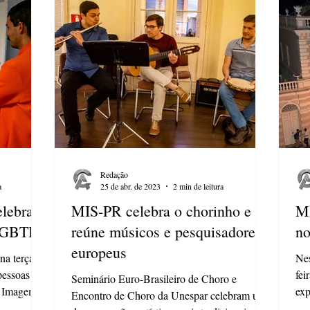
Redação
a
25 de abr. de 2023
2 min de leitura
lebra
MIS-PR celebra o chorinho e
MI
LGBTI+
reúne músicos e pesquisadores
no
europeus
na terça-
Nes
 pessoas
fei
Seminário Euro-Brasileiro de Choro e
 Imagem e
exp
Encontro de Choro da Unespar celebram uma
Mus