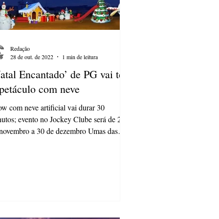
Redação
28 de out. de 2022
1 min de leitura
atal Encantado’ de PG vai ter
petáculo com neve
w com neve artificial vai durar 30
utos; evento no Jockey Clube será de 29
 novembro a 30 de dezembro Umas das
ças projetadas...