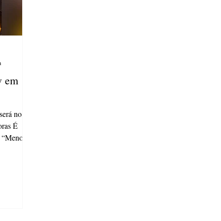
a
w em
será no
oras É
o “Menos é