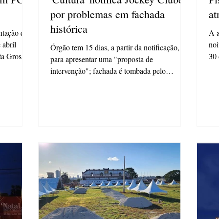
por problemas em fachada
at
histórica
ntação que
A a
abril
noi
Órgão tem 15 dias, a partir da notificação,
a Grossa.
30 
para apresentar uma "proposta de
par
intervenção"; fachada é tombada pelo
patrimônio histórico A...