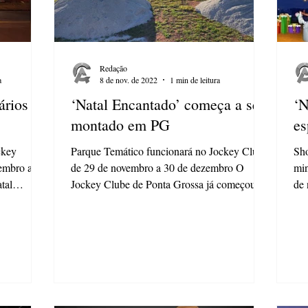
Redação
a
8 de nov. de 2022
1 min de leitura
ários do
‘Natal Encantado’ começa a ser
‘N
montado em PG
es
ckey
Parque Temático funcionará no Jockey Clube
Sho
embro a 30
de 29 de novembro a 30 de dezembro O
min
tal
Jockey Clube de Ponta Grossa já começou a
de
receber a...
pra