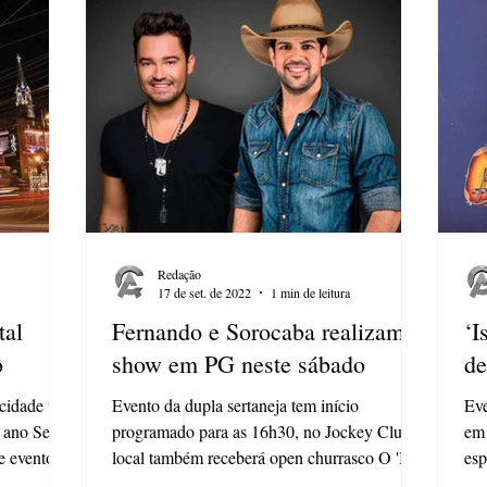
Redação
17 de set. de 2022
1 min de leitura
tal
Fernando e Sorocaba realizam
‘I
o
show em PG neste sábado
de
 cidade um
Evento da dupla sertaneja tem início
Eve
o ano Se
programado para as 16h30, no Jockey Clube;
em 
 eventos...
local também receberá open churrasco O 'Isso
esp
é...
Chu