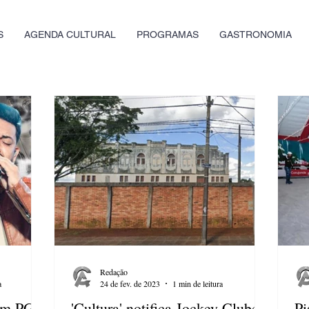
S
AGENDA CULTURAL
PROGRAMAS
GASTRONOMIA
Redação
a
24 de fev. de 2023
1 min de leitura
em PG
'Cultura' notifica Jockey Clube
Pi