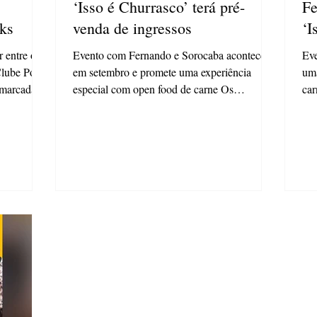
‘Isso é Churrasco’ terá pré-
Fe
cks
venda de ingressos
‘I
 entre os
Evento com Fernando e Sorocaba acontece
Eve
Clube Ponta
em setembro e promete uma experiência
uma
 marcada
especial com open food de carne Os
car
preparativos para o...
vez