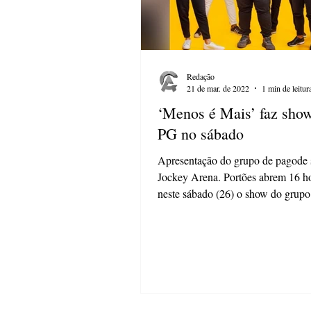
Redação
21 de mar. de 2022
1 min de leitur
‘Menos é Mais’ faz sho
PG no sábado
Apresentação do grupo de pagode 
Jockey Arena. Portões abrem 16 h
neste sábado (26) o show do grup
Mais” em Ponta...