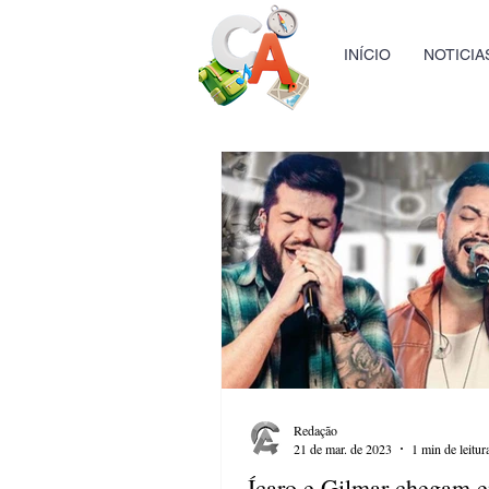
INÍCIO
NOTICIA
Redação
21 de mar. de 2023
1 min de leitur
Ícaro e Gilmar chegam 