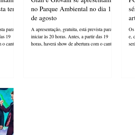
ta terça
no Parque Ambiental no dia 15
sé
de agosto
ar
sta para
A apresentação, gratuita, está prevista para
Os 
das 19
iniciar às 20 horas. Antes, a partir das 19
e, 
m o cantor
horas, haverá show de abertura com o cantor
ser
Maik...
do.