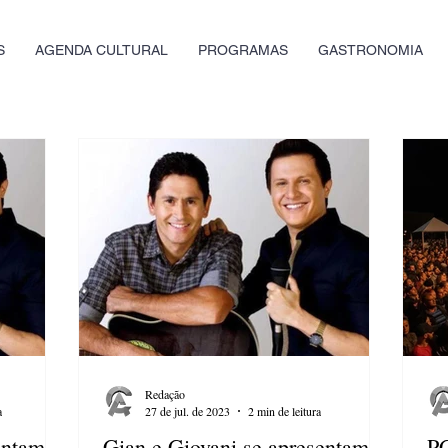
S
AGENDA CULTURAL
PROGRAMAS
GASTRONOMIA
Redação
a
27 de jul. de 2023
2 min de leitura
entam
Gian e Giovani se apresentam
PG