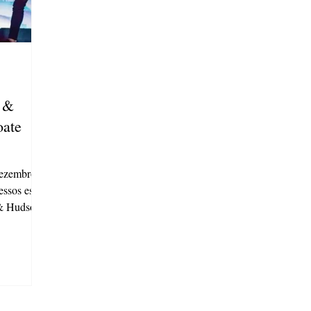
 &
oate
dezembro,
essos estão
 & Hudson