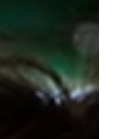
dezembro numa parceria entre MUBI e Imovision.
Além disso, após sua exibição nos cinemas, o
filme deve ser integrado ao catálogo da plataforma.
Escrito e dirigido por Jafar Panahi, o filme conta a
história de um casal que, dirigindo durante a noite,
acaba at