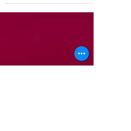
se referem a 2020 Em 2020, a economia da cultura
e das indústrias criativas (ECIC) do...