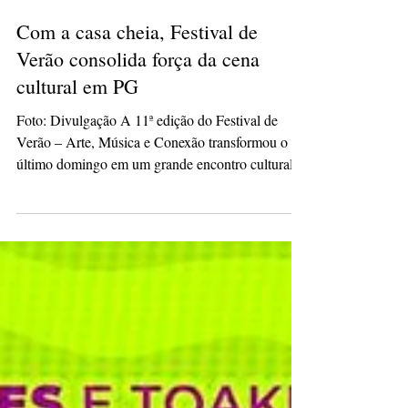
culturacaopg
18 de mar.
3 min de leitura
Com a casa cheia, Festival de
Verão consolida força da cena
cultural em PG
Foto: Divulgação A 11ª edição do Festival de
Verão – Arte, Música e Conexão transformou o
último domingo em um grande encontro cultural
em Ponta Grossa, reunindo público em capacidade
máxima no Espaço Sol de Verão. Com ingressos
esgotados, o evento marcou o encerramento da
estação com uma programação diversa que
integrou música, circo, dança, artes visuais e
iniciativas da economia criativa. Durante mais de
oito horas de atividades, o festival promoveu a
circulação de artis