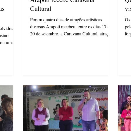
as
Cultural
vi
Foram quatro dias de atrações artísticas
Os 
diversas Arapoti recebeu, entre os dias 17 e
pel
olvidos
20 de setembro, a Caravana Cultural, atração
for
nsino
que...
izou uma