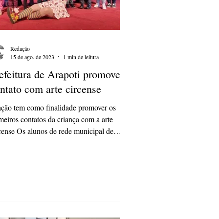
Redação
15 de ago. de 2023
1 min de leitura
efeitura de Arapoti promove
ntato com arte circense
ção tem como finalidade promover os
meiros contatos da criança com a arte
cense Os alunos de rede municipal de
ino tiveram um...