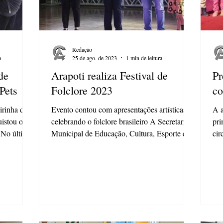
Redação
a
25 de ago. de 2023
1 min de leitura
de
Arapoti realiza Festival de
Pr
Pets
Folclore 2023
co
irinha de
Evento contou com apresentações artísticas
A a
istou o
celebrando o folclore brasileiro A Secretaria
pri
 No último
Municipal de Educação, Cultura, Esporte e
cir
Lazer...
ens