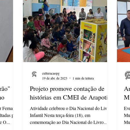
culturacaopg
19 de abr. de 2023
1 min de leitura
rão"
Projeto promove contação de
Ar
ho
histórias em CMEI de Arapoti
Mu
or Fernando
Atividade celebrou o Dia Nacional do Livro
Eve
oltadas para
Infantil Nesta terça-feira (18), em
Mun
e O...
comemoração ao Dia Nacional do Livro
Mun
Infantil - data que...
des