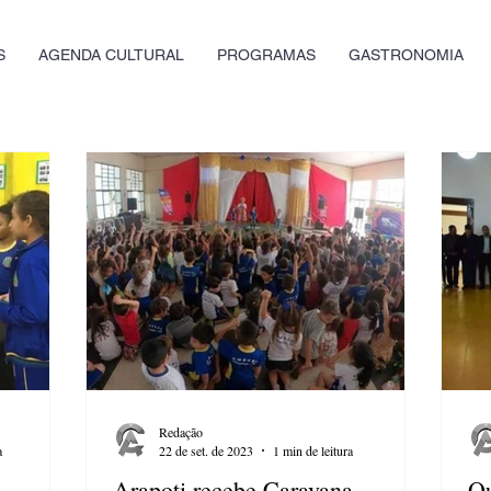
S
AGENDA CULTURAL
PROGRAMAS
GASTRONOMIA
Redação
a
22 de set. de 2023
1 min de leitura
Arapoti recebe Caravana
Qu