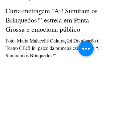
culturacaopg
18 de ago. de 2025
3 min de leitura
Curta-metragem “Ai! Sumiram os
Brinquedos!” estreia em Ponta
Grossa e emociona público
Foto: Maria Malucelli| Culturação| Divulgação O
Teatro CECI foi palco da primeira exibição de “Ai!
Sumiram os Brinquedos!” ,...