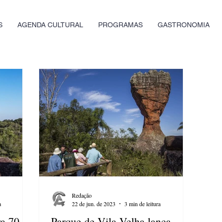
S
AGENDA CULTURAL
PROGRAMAS
GASTRONOMIA
Redação
a
22 de jun. de 2023
3 min de leitura
ra 70
Parque de Vila Velha lança