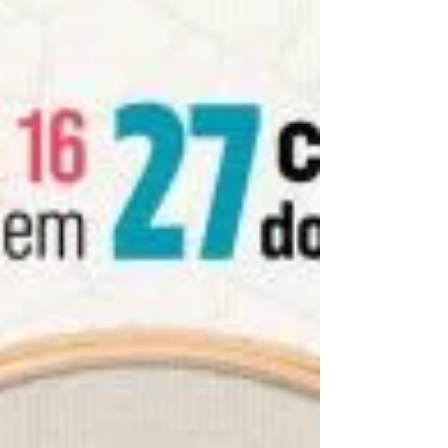
da linha do trem, na mineira Divinópolis –
atravessada pela poesia e bíblica como pontuou
Drummond, e a voz que Affonso Romano Sant
´Anna disse ser a mais feminina da nossa poesia
até hoje – é quem o Sesc PR escolheu homenagear
em sua 45ª edição da Semana Literária e Feira do
Livro, realizada de 12 a 16 de agosto, em Curitiba
e em outras 26 cidades do estado. Com seus 90
anos de idade, Adélia que traz enraizada em sua
bagage