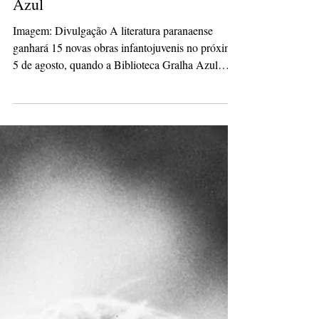
30 de jul.
3 min de leitura
15 novos e-books gratuitos são
lançados pela Biblioteca Gralha
Azul
Imagem: Divulgação A literatura paranaense
ganhará 15 novas obras infantojuvenis no próximo
5 de agosto, quando a Biblioteca Gralha Azul
disponibilizará gratuitamente uma nova coleção de
e-books em sua plataforma digital. As publicações
poderão ser acessadas por leitores de todo o Brasil
e do exterior no endereço
https://bibliotecagralhaazul.com.br. Os livros são
resultado do III Concurso Literário da Biblioteca
Gralha Azul, que recebeu mais de 200 textos
inéditos enviados p