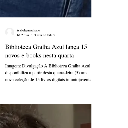
isabelepmachado
há 2 dias
3 min de leitura
Biblioteca Gralha Azul lança 15
novos e-books nesta quarta
Imagem: Divulgação A Biblioteca Gralha Azul
disponibiliza a partir desta quarta-feira (5) uma
nova coleção de 15 livros digitais infantojuvenis,
ampliando gratuitamente seu acervo de obras
produzidas por escritores do Paraná. Os e-books
poderão ser acessados por leitores de qualquer
lugar do Brasil e do mundo na plataforma da
Biblioteca. As obras que passam a integrar o