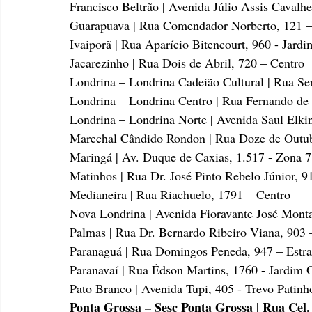
Francisco Beltrão | Avenida Júlio Assis Cavalh
Guarapuava | Rua Comendador Norberto, 121 –
Ivaiporã | Rua Aparício Bitencourt, 960 - Jardi
Jacarezinho | Rua Dois de Abril, 720 – Centro
Londrina – Londrina Cadeião Cultural | Rua Ser
Londrina – Londrina Centro | Rua Fernando de
Londrina – Londrina Norte | Avenida Saul Elki
Marechal Cândido Rondon | Rua Doze de Outub
Maringá | Av. Duque de Caxias, 1.517 - Zona 7
Matinhos | Rua Dr. José Pinto Rebelo Júnior, 9
Medianeira | Rua Riachuelo, 1791 – Centro
Nova Londrina | Avenida Fioravante José Monta
Palmas | Rua Dr. Bernardo Ribeiro Viana, 903 
Paranaguá | Rua Domingos Peneda, 947 – Estr
Paranavaí | Rua Édson Martins, 1760 - Jardim
Pato Branco | Avenida Tupi, 405 - Trevo Patinh
Ponta Grossa – Sesc Ponta Grossa | Rua Cel