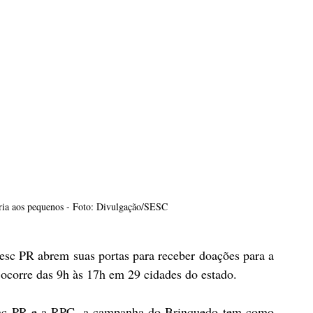
egria aos pequenos - Foto: Divulgação/SESC
esc PR abrem suas portas para receber doações para a 
corre das 9h às 17h em 29 cidades do estado.
ac PR e a RPC, a campanha do Brinquedo tem como 