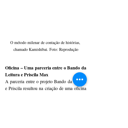
O método milenar de contação de histórias, 
chamado Kamishibai. Foto: Reprodução
Oficina – Uma parceria entre o Bando da 
Leitura e Priscila Max
A parceria entre o projeto Bando da Leitura 
e Priscila resultou na criação de uma oficina 
diferenciada, aberta ao público, para que a 
contadora de história possa compartilhar seus 
conhecimentos, mesmo à distância.
A oficina, ainda sem data determinada, 