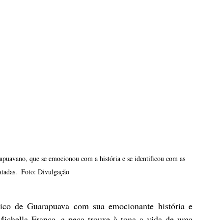
puavano, que se emocionou com a história e se identificou com as 
atadas.  Foto: Divulgação
ico de Guarapuava com sua emocionante história e 
Michella França, a peça trouxe à tona a vida de uma 