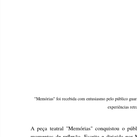
"Memórias" foi recebida com entusiasmo pelo público guara
experiências retr
A peça teatral "Memórias" conquistou o públ
momentos de reflexão. Escrita e dirigida por 