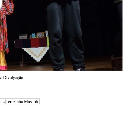
s: Divulgação
ias
Terezinha Musardo