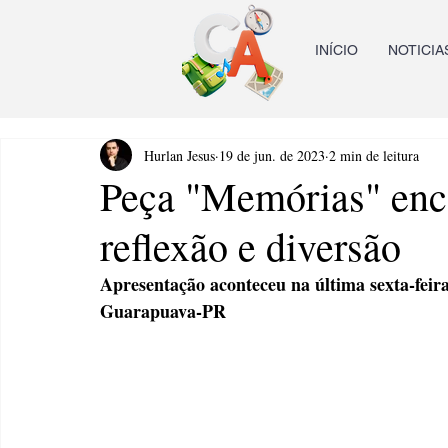
INÍCIO
NOTICIA
Hurlan Jesus
19 de jun. de 2023
2 min de leitura
Peça "Memórias" enc
reflexão e diversão
Apresentação aconteceu na última sexta-fei
Guarapuava-PR